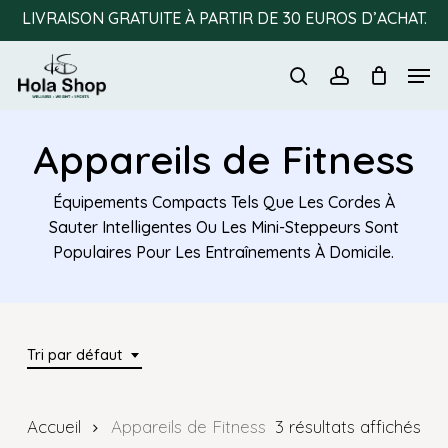
Skip
LIVRAISON GRATUITE À PARTIR DE 30 EUROS D’ACHAT.
to
Men
main
search
account
content
Appareils de Fitness
Équipements Compacts Tels Que Les Cordes À
Sauter Intelligentes Ou Les Mini-Steppeurs Sont
Populaires Pour Les Entraînements À Domicile.
Tri par défaut
Accueil
Appareils de Fitness
3 résultats affichés