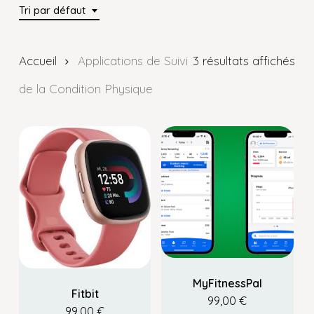
Tri par défaut
Accueil
Applications de Suivi
3 résultats affichés
de la Condition Physique
MyFitnessPal
Fitbit
99,00
€
99,00
€