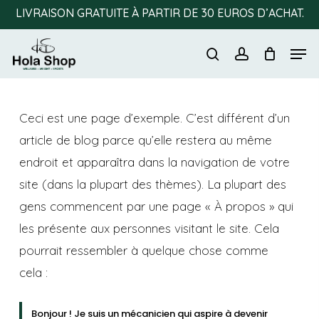
Skip
LIVRAISON GRATUITE À PARTIR DE 30 EUROS D’ACHAT.
to
Men
main
search
account
content
Ceci est une page d’exemple. C’est différent d’un
article de blog parce qu’elle restera au même
endroit et apparaîtra dans la navigation de votre
site (dans la plupart des thèmes). La plupart des
gens commencent par une page « À propos » qui
les présente aux personnes visitant le site. Cela
pourrait ressembler à quelque chose comme
cela :
Bonjour ! Je suis un mécanicien qui aspire à devenir