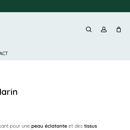
search
account
er votre avis sur “Collagène Marin”
 sera pas publiée.
Les champs obligatoires sont
ACT
Marin
ssant pour une
peau éclatante
et des
tissus