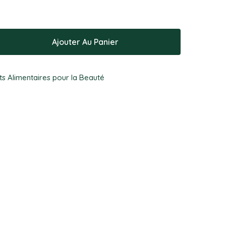
E-mail
*
Ajouter Au Panier
mon e-mail et mon site dans le navigateur pour mon
 Alimentaires pour la Beauté