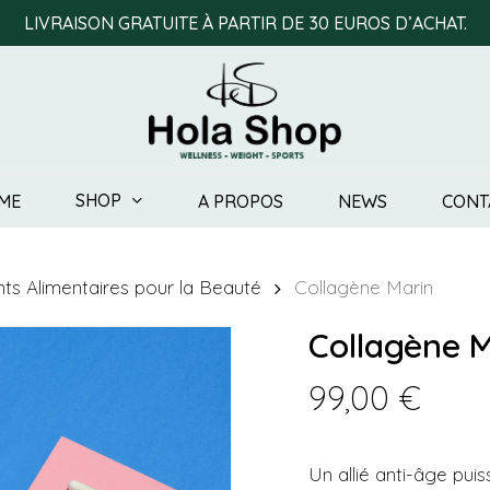
LIVRAISON GRATUITE À PARTIR DE 30 EUROS D’ACHAT.
Soyez le premier à laiss
Votre adresse e-mail ne
indiqués avec
*
SHOP
ME
A PROPOS
NEWS
CONT
Votre note
*
Votre avis
*
s Alimentaires pour la Beauté
Collagène Marin
Collagène 
99,00
€
Un allié anti-âge pui