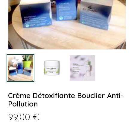
Nom
*
E-mail
*
Crème Détoxifiante Bouclier Anti-
Pollution
Enregistrer mon nom, mon e-mail et
99,00
€
mon site dans le navigateur pour mon
prochain commentaire.