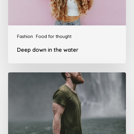
Fashion
Food for thought
Deep down in the water
We
hired
a
new
employee