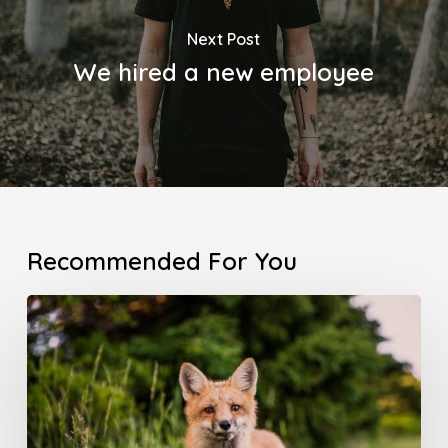
Next Post
We hired a new employee
Recommended For You
Doing
a
cross
country
road