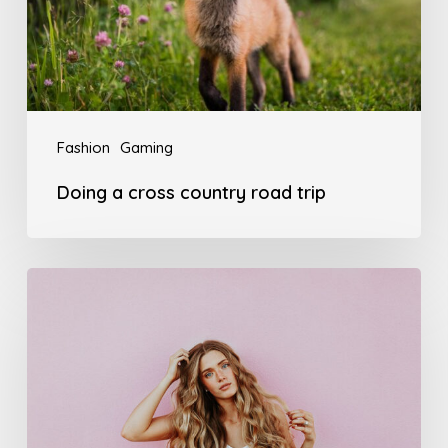
trip
Fashion
Gaming
Doing a cross country road trip
Deep
down
in
the
water