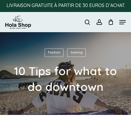
Skip
LIVRAISON GRATUITE À PARTIR DE 30 EUROS D’ACHAT.
to
Men
main
search
account
content
Fashion
Gaming
10 Tips for what to
do downtown